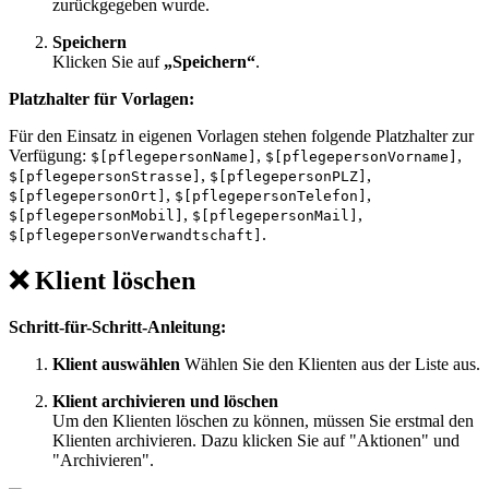
zurückgegeben wurde.
Speichern
Klicken Sie auf
„Speichern“
.
Platzhalter für Vorlagen:
Für den Einsatz in eigenen Vorlagen stehen folgende Platzhalter zur
Verfügung:
,
,
$[pflegepersonName]
$[pflegepersonVorname]
,
,
$[pflegepersonStrasse]
$[pflegepersonPLZ]
,
,
$[pflegepersonOrt]
$[pflegepersonTelefon]
,
,
$[pflegepersonMobil]
$[pflegepersonMail]
.
$[pflegepersonVerwandtschaft]
❌ Klient löschen
Schritt-für-Schritt-Anleitung:
Klient auswählen
Wählen Sie den Klienten aus der Liste aus.
Klient archivieren und löschen
Um den Klienten löschen zu können, müssen Sie erstmal den
Klienten archivieren. Dazu klicken Sie auf "Aktionen" und
"Archivieren".