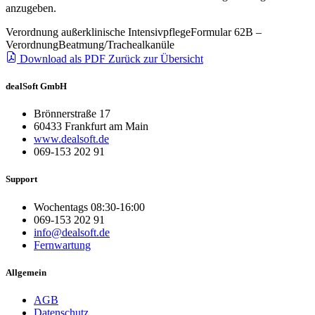
anzugeben.
Verordnung außerklinische Intensivpflege
Formular 62B –
Verordnung
Beatmung/Trachealkanüle
Download als PDF
Zurück zur Übersicht
dealSoft GmbH
Brönnerstraße 17
60433 Frankfurt am Main
www.dealsoft.de
069-153 202 91
Support
Wochentags 08:30-16:00
069-153 202 91
info@dealsoft.de
Fernwartung
Allgemein
AGB
Datenschutz